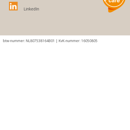
LinkedIn
btw-nummer: NL807538164B01 | KvK-nummer: 16050805