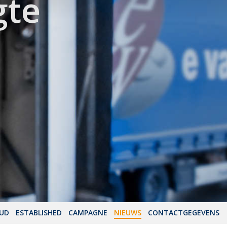
gte
OUD
ESTABLISHED
CAMPAGNE
NIEUWS
CONTACTGEGEVENS