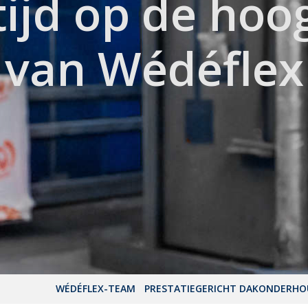
tijd op de hoo
van Wédéflex
WÉDÉFLEX-TEAM
PRESTATIEGERICHT DAKONDERH