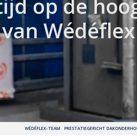
tijd op de hoo
van Wédéflex
WÉDÉFLEX-TEAM
PRESTATIEGERICHT DAKONDERH