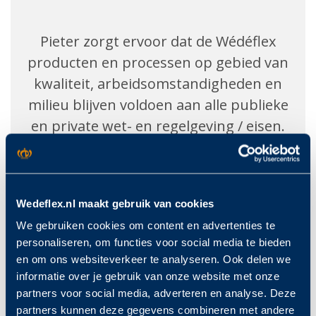
Pieter zorgt ervoor dat de Wédéflex
producten en processen op gebied van
kwaliteit, arbeidsomstandigheden en
milieu blijven voldoen aan alle publieke
en private wet- en regelgeving / eisen.
Ook ondersteunt hij de Wédéflex
Dealers op het gebied van KAM en
Wedeflex.nl maakt gebruik van cookies
certificatie.
We gebruiken cookies om content en advertenties te
personaliseren, om functies voor social media te bieden
Met zijn streven naar perfectie zorgt
en om ons websiteverkeer te analyseren. Ook delen we
Pieter ervoor dat alle KAM processen
informatie over je gebruik van onze website met onze
correct en zorgvuldig worden beheerd.
partners voor social media, adverteren en analyse. Deze
partners kunnen deze gegevens combineren met andere