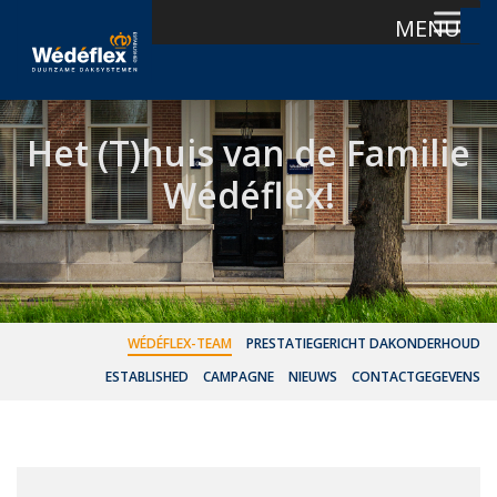
MENU
Skip
to
content
Het (T)huis van de Familie
Wédéflex!
WÉDÉFLEX-TEAM
PRESTATIEGERICHT DAKONDERHOUD
ESTABLISHED
CAMPAGNE
NIEUWS
CONTACTGEGEVENS