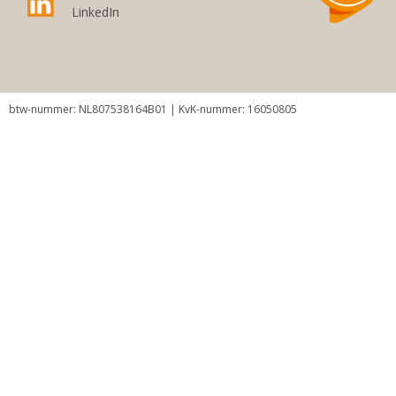
LinkedIn
btw-nummer: NL807538164B01 | KvK-nummer: 16050805