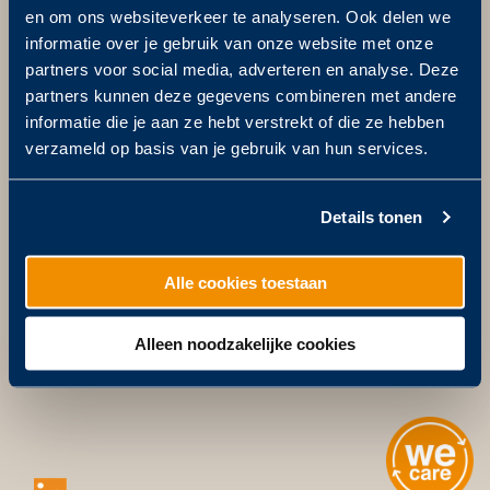
Over
We
Care
.
en om ons websiteverkeer te analyseren. Ook delen we
Privacy verklaring
informatie over je gebruik van onze website met onze
partners voor social media, adverteren en analyse. Deze
Algemene voorwaarden
partners kunnen deze gegevens combineren met andere
Cookiestatement
informatie die je aan ze hebt verstrekt of die ze hebben
Disclaimer
verzameld op basis van je gebruik van hun services.
Details tonen
Op de hoogte blijven?
Alle cookies toestaan
PLAN EEN AFSPRAAK
Alleen noodzakelijke cookies
INSCHRIJVEN NIEUWSBRIEF