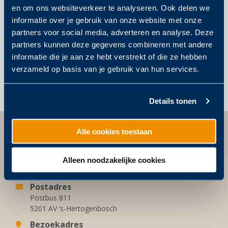
en om ons websiteverkeer te analyseren. Ook delen we
informatie over je gebruik van onze website met onze
partners voor social media, adverteren en analyse. Deze
partners kunnen deze gegevens combineren met andere
informatie die je aan ze hebt verstrekt of die ze hebben
Post
verzameld op basis van je gebruik van hun services.
CHRIS
ARNOLD
NIJHOLT
HOFMANS
navigation
Details tonen
Alle cookies toestaan
Wédéflex Duurzame Daksystemen
Alleen noodzakelijke cookies
Postadres
Postbus 811
5201 AV ‘s-Hertogenbosch
Bezoekadres