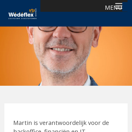
MENU
Skip
to
content
Martin is verantwoordelijk voor de
backoffice, financiën en IT.