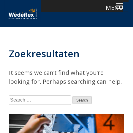
MENU
Skip
to
content
Zoekresultaten
It seems we can’t find what you’re
looking for. Perhaps searching can help.
Search
for: