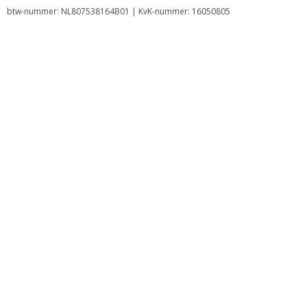
btw-nummer: NL807538164B01 | KvK-nummer: 16050805