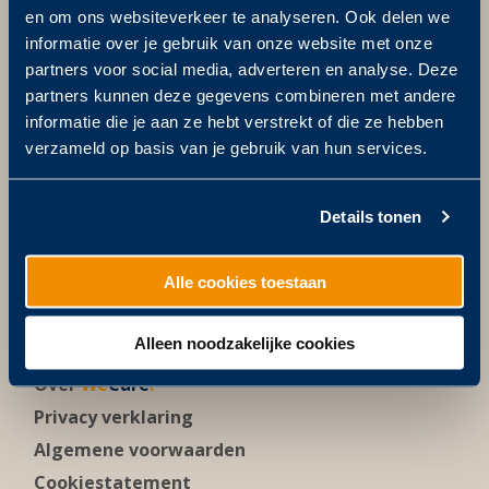
en om ons websiteverkeer te analyseren. Ook delen we
Postbus 811
5201 AV ‘s-Hertogenbosch
informatie over je gebruik van onze website met onze
partners voor social media, adverteren en analyse. Deze
Bezoekadres
partners kunnen deze gegevens combineren met andere
Zuid-Willemsvaart 14
informatie die je aan ze hebt verstrekt of die ze hebben
5211 NX ‘s-Hertogenbosch
verzameld op basis van je gebruik van hun services.
+31 (0)73 613 10 40
info@wedeflex.nl
Details tonen
Alle cookies toestaan
Meer weten?
Alleen noodzakelijke cookies
Over Wédéflex
Over
We
Care
.
Privacy verklaring
Algemene voorwaarden
Cookiestatement