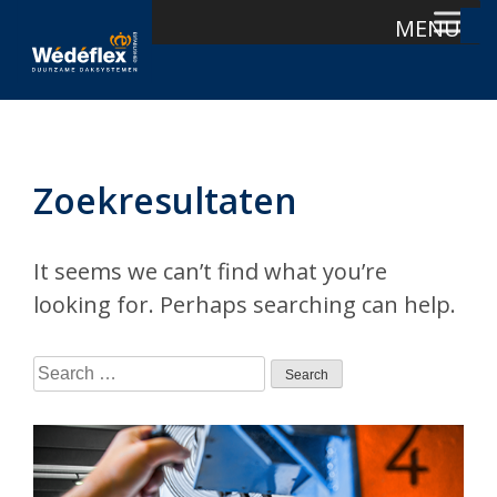
MENU
Skip
to
content
Zoekresultaten
It seems we can’t find what you’re
looking for. Perhaps searching can help.
Search
for: