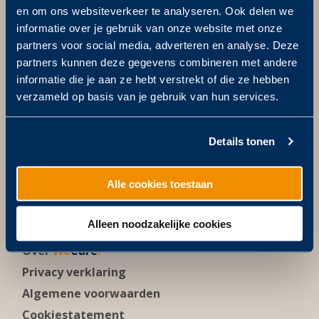
en om ons websiteverkeer te analyseren. Ook delen we
Postbus 811
5201 AV ‘s-Hertogenbosch
informatie over je gebruik van onze website met onze
partners voor social media, adverteren en analyse. Deze
Bezoekadres
partners kunnen deze gegevens combineren met andere
Zuid-Willemsvaart 14
informatie die je aan ze hebt verstrekt of die ze hebben
5211 NX ‘s-Hertogenbosch
verzameld op basis van je gebruik van hun services.
+31 (0)73 613 10 40
info@wedeflex.nl
Details tonen
Alle cookies toestaan
Meer weten?
Alleen noodzakelijke cookies
Over Wédéflex
Over
We
Care
.
Privacy verklaring
Algemene voorwaarden
Cookiestatement