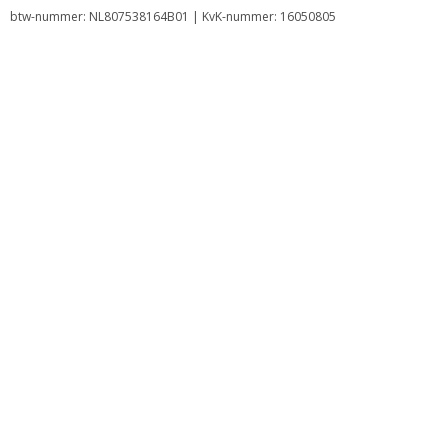
btw-nummer: NL807538164B01 | KvK-nummer: 16050805