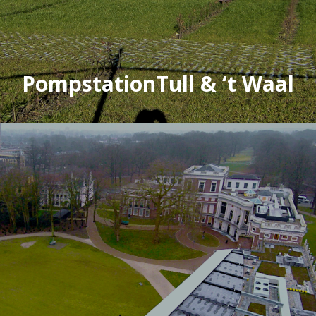
PompstationTull & ‘t Waal