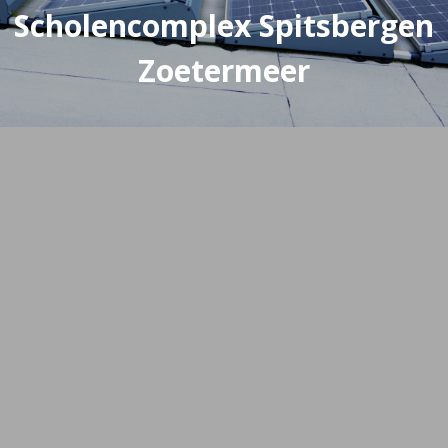
Scholencomplex Spitsbergen
Zoetermeer