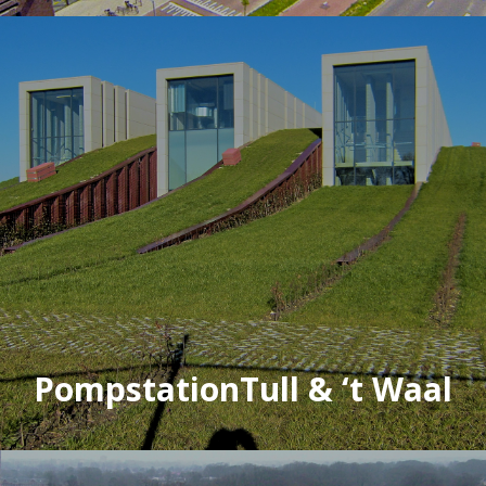
PompstationTull & ‘t Waal