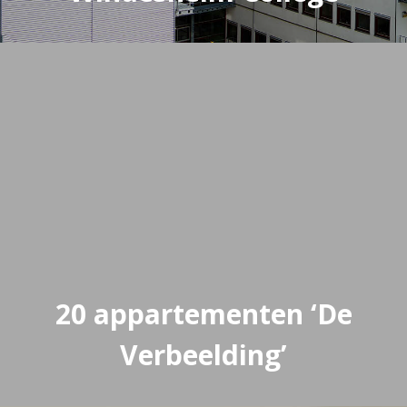
20 appartementen ‘De
Verbeelding’