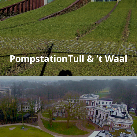
PompstationTull & ‘t Waal