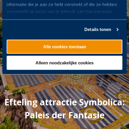
informatie die je aan ze hebt verstrekt of die ze hebben
verzameld op basis van je gebruik van hun services.
Details tonen
Alle cookies toestaan
Alleen noodzakelijke cookies
Efteling attractie Symbolica:
Paleis der Fantasie