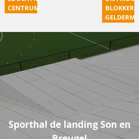
Post
CENTRUM
BLOKKER
navigation
GELDERMA
Sporthal de landing Son en
Breugel