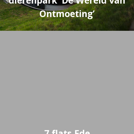
dierenpark ‘De Wereld van
Ontmoeting’
7 flats Ede