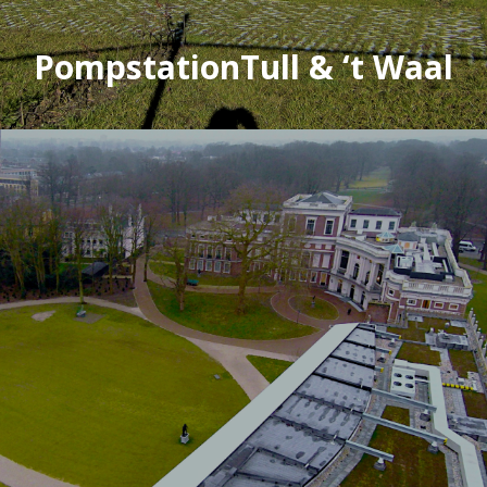
PompstationTull & ‘t Waal