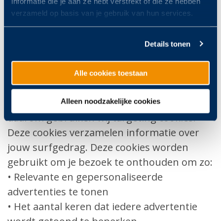
informatie die je aan ze hebt verstrekt of die ze hebben
cookies verwerken.
verzameld op basis van je gebruik van hun services.
Targeting cookies of
Details tonen
advertentiecookies
Wij gebruiken online advertenties om onze
Alle cookies toestaan
diensten onder de aandacht te brengen. Wij
doen dit het liefst zo gericht mogelijk en
Alleen noodzakelijke cookies
daarom gebruiken wij targeting cookies.
Deze cookies verzamelen informatie over
jouw surfgedrag. Deze cookies worden
gebruikt om je bezoek te onthouden om zo:
• Relevante en gepersonaliseerde
advertenties te tonen
• Het aantal keren dat iedere advertentie