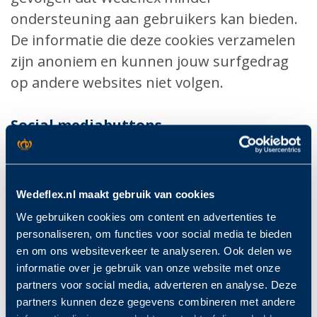
ondersteuning aan gebruikers kan bieden.
De informatie die deze cookies verzamelen
zijn anoniem en kunnen jouw surfgedrag
op andere websites niet volgen.
Social mediabuttons
Op onze website is een social mediabutton
van LinkedIn opgenomen. Deze button
werkt door middel van stukjes code die van
Wedeflex.nl maakt gebruik van cookies
LinkedIn zelf afkomstig zijn. Door middel
We gebruiken cookies om content en advertenties te
van deze codes worden cookies geplaatst.
personaliseren, om functies voor social media te bieden
Wédéflex heeft daar geen invloed op. Je
en om ons websiteverkeer te analyseren. Ook delen we
informatie over je gebruik van onze website met onze
kunt in de privacyverklaringen van deze
partners voor social media, adverteren en analyse. Deze
social mediakanalen lezen wat zij met jouw
partners kunnen deze gegevens combineren met andere
(persoons)gegevens doen die zij via deze