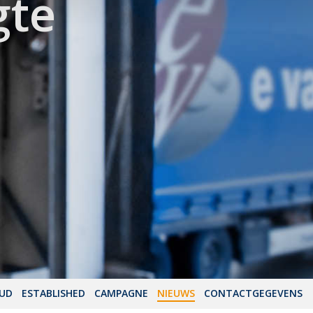
gte
OUD
ESTABLISHED
CAMPAGNE
NIEUWS
CONTACTGEGEVENS