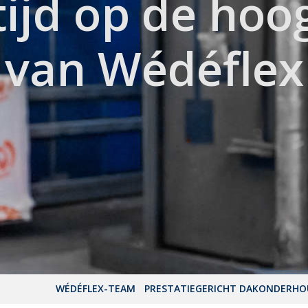
tijd op de hoo
van Wédéflex
WÉDÉFLEX-TEAM
PRESTATIEGERICHT DAKONDERH