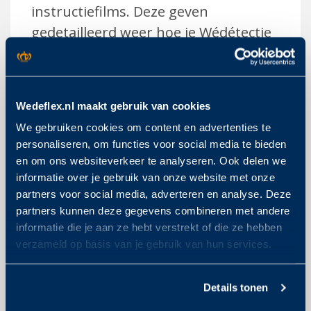
instructiefilms. Deze geven
gedetailleerd weer hoe je Wédétectie
slim installeert en hoe je vervolgens
de sensoren uitleest. Deze filmpjes
zijn te bekijken op onze website:
Wedeflex.nl maakt gebruik van cookies
www.wedeflex.nl/wedetectie
. We
We gebruiken cookies om content en advertenties te
willen onze Dealers en
personaliseren, om functies voor social media te bieden
opdrachtgevers ook hiermee
en om ons websiteverkeer te analyseren. Ook delen we
optimaal toolen.”
informatie over je gebruik van onze website met onze
partners voor social media, adverteren en analyse. Deze
partners kunnen deze gegevens combineren met andere
“Wédétectie kan zomaar de
informatie die je aan ze hebt verstrekt of die ze hebben
verzameld op basis van je gebruik van hun services.
nieuwe standaard worden.”
Details tonen