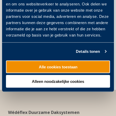
en om ons websiteverkeer te analyseren. Ook delen we
informatie over je gebruik van onze website met onze
partners voor social media, adverteren en analyse. Deze
Post
WÉDÉ-
HITTESTRE
partners kunnen deze gegevens combineren met andere
informatie die je aan ze hebt verstrekt of die ze hebben
BRAINERS
TE LIJF
navigation
verzameld op basis van je gebruik van hun services.
MET
WITTE,
Details tonen
BLAUWE
EN
Alle cookies toestaan
GROENE
DAKEN
Alleen noodzakelijke cookies
Wédéflex Duurzame Daksystemen