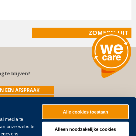
ZOMERSLUIT
gte blijven?
N EEN AFSPRAAK
RIJVEN NIEUWSBRIEF
Alle cookies toestaan
al media te
van onze website
Alleen noodzakelijke cookies
 gegevens