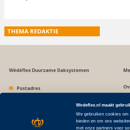
Post
THEMA REDAKTIE
navigation
Wédéflex Duurzame Daksystemen
Me
Ov
Postadres
Postbus 811
Ov
5201 AV ‘s-Hertogenbosch
Pr
Wedeflex.nl maakt gebrui
Bezoekadres
Al
We gebruiken cookies om c
Zuid-Willemsvaart 14
bieden en om ons websitev
Co
5211 NX ‘s-Hertogenbosch
met onze partners voor so