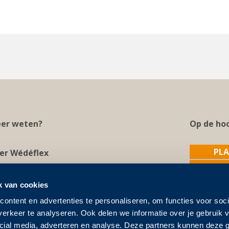
er weten?
Op de hoo
PLA
er Wédéflex
INSCH
er
We
Care
.
ivacy verklaring
k van cookies
gemene voorwaarden
ontent en advertenties te personaliseren, om functies voor soci
erkeer te analyseren. Ook delen we informatie over je gebruik 
okiestatement
cial media, adverteren en analyse. Deze partners kunnen deze