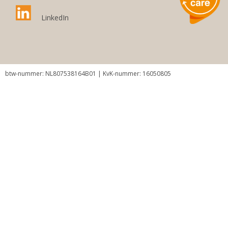
LinkedIn
btw-nummer: NL807538164B01 | KvK-nummer: 16050805