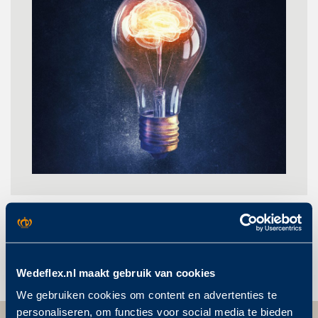
Post
THEMA
THUIS
REDAKTIE
OP HET
navigation
DAK
Wedeflex.nl maakt gebruik van cookies
We gebruiken cookies om content en advertenties te
personaliseren, om functies voor social media te bieden