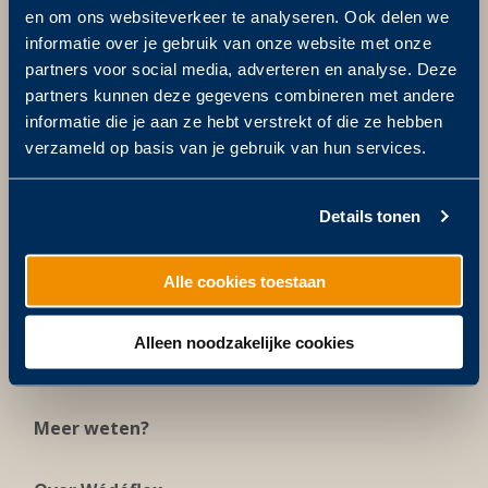
en om ons websiteverkeer te analyseren. Ook delen we
informatie over je gebruik van onze website met onze
Wédéflex Duurzame Daksystemen
partners voor social media, adverteren en analyse. Deze
partners kunnen deze gegevens combineren met andere
informatie die je aan ze hebt verstrekt of die ze hebben
Postadres
verzameld op basis van je gebruik van hun services.
Postbus 811
5201 AV ‘s-Hertogenbosch
Bezoekadres
Details tonen
Zuid-Willemsvaart 14
5211 NX ‘s-Hertogenbosch
Alle cookies toestaan
+31 (0)73 613 10 40
info@wedeflex.nl
Alleen noodzakelijke cookies
Meer weten?