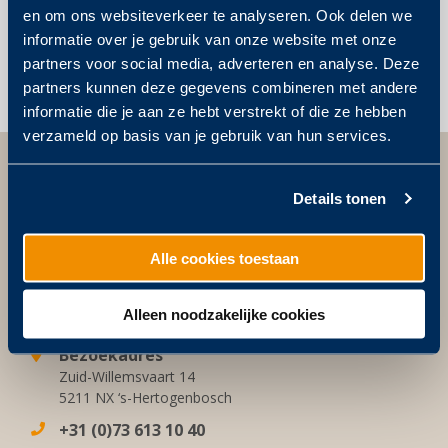
en om ons websiteverkeer te analyseren. Ook delen we
Post
WÉDÉFLEX
IN
informatie over je gebruik van onze website met onze
INNOVEERT
GESPREK
navigation
partners voor social media, adverteren en analyse. Deze
MET…
partners kunnen deze gegevens combineren met andere
informatie die je aan ze hebt verstrekt of die ze hebben
verzameld op basis van je gebruik van hun services.
Details tonen
Wédéflex Duurzame Daksystemen
Alle cookies toestaan
Postadres
Postbus 811
Alleen noodzakelijke cookies
5201 AV ‘s-Hertogenbosch
Bezoekadres
Zuid-Willemsvaart 14
5211 NX ‘s-Hertogenbosch
+31 (0)73 613 10 40