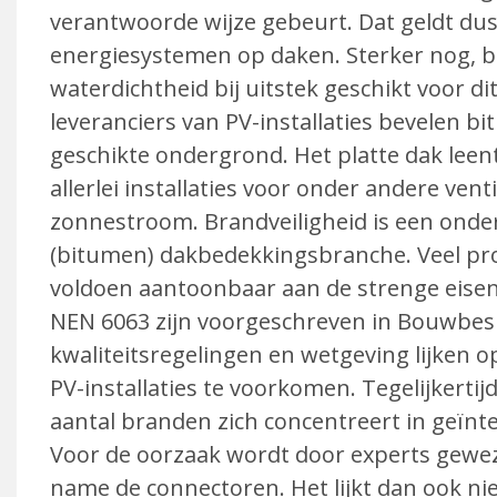
verantwoorde wijze gebeurt. Dat geldt du
energiesystemen op daken. Sterker nog, 
waterdichtheid bij uitstek geschikt voor di
leveranciers van PV-installaties bevelen 
geschikte ondergrond. Het platte dak leent 
allerlei installaties voor onder andere ven­
zonnestroom. Brandveiligheid is een onder
(bitumen) dakbedekkings­branche. Veel pr
voldoen aantoonbaar aan de strenge eisen 
NEN 6063 zijn voorgeschreven in Bouwbesl
kwaliteitsregelingen en wetgeving lijken
PV-installaties te voor­komen. Tegelijkerti
aantal branden zich concentreert in geïnt
Voor de oorzaak wordt door experts gewezen
name de connectoren. Het lijkt dan ook nie