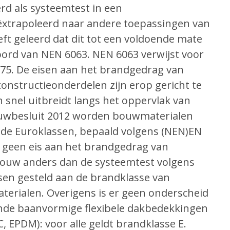
rd als systeemtest in een
ëxtrapoleerd naar andere toepas­singen van
ft geleerd dat dit tot een voldoende mate
woord van NEN 6063. NEN 6063 verwijst voor
875. De eisen aan het brandgedrag van
nstructie­onderdelen zijn erop gericht te
snel uitbreidt langs het oppervlak van
ouwbesluit 2012 worden bouwmate­rialen
mde Euroklassen, bepaald volgens (NEN)EN
n geen eis aan het brandgedrag van
bouw anders dan de systeemtest volgens
sen gesteld aan de brandklasse van
terialen. Overigens is er geen onderscheid
ende baanvormige flexibele dakbedekkingen
, EPDM): voor alle geldt brandklasse E.