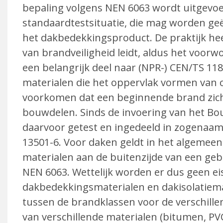
bepaling volgens NEN 6063 wordt uitgevoe
standaardtestsituatie, die mag worden ge
het dakbedekkingsproduct. De praktijk hee
van brand­veiligheid leidt, aldus het voor
een belangrijk deel naar (NPR-) CEN/TS 11
materialen die het oppervlak vormen van co
voor­komen dat een beginnende brand zich 
bouwdelen. Sinds de invoering van het B
daarvoor getest en ingedeeld in zogenaa
13501-6. Voor daken geldt in het algemee
materialen aan de buitenzijde van een ge
NEN 6063. Wettelijk worden er dus geen ei
dakbedekkingsmaterialen en dakisola­tiema
tussen de brandklassen voor de verschill
van ver­schillende materialen (bitumen, PVC