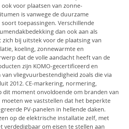
s ook voor plaatsen van zonne-
bitumen is vanwege de duurzame
t soort toepassingen. Verschillende
bitumendak­bedekking dan ook aan als
zich bij uitstek voor de plaatsing van
tilatie, koeling, zonnewarmte en
werp dat de volle aandacht heeft van de
oducten zijn KOMO-gecertificeerd en
van vliegvuur­bestendigheid zoals die via
uit 2012. CE-markering, normering,
 op dit moment onvoldoende om branden van
jd moeten we vast­stellen dat het beperkte
e­greerde PV-panelen in hellende daken.
 op de elektrische installatie zelf, met
t verdedigbaar om eisen te stellen aan