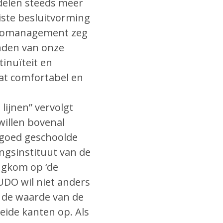
delen steeds meer
uiste besluitvorming
isicomanagement zeg
anden van onze
tinuïteit en
dat comfortabel en
lijnen” vervolgt
willen bovenal
 goed geschoolde
ngsinstituut van de
ugkom op ‘de
UDO wil niet anders
t de waarde van de
eide kanten op. Als