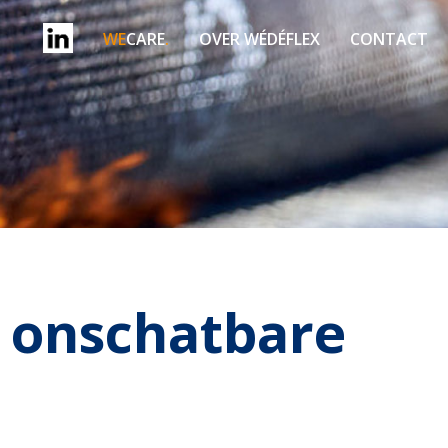
WE
CARE
.
OVER WÉDÉFLEX
CONTACT
n onschatbare