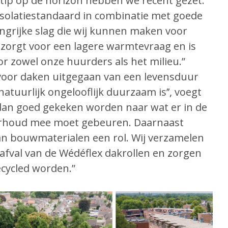
tip op de horizon hebben we recent gezet.
 isolatiestandaard in combinatie met goede
langrijke slag die wij kunnen maken voor
zorgt voor een lagere warmtevraag en is
r zowel onze huurders als het milieu.”
voor daken uitgegaan van een levensduur
natuurlijk ongelooflijk duurzaam is’’, voegt
dan goed gekeken worden naar wat er in de
erhoud mee moet gebeuren. Daarnaast
an bouwmaterialen een rol. Wij verzamelen
jafval van de Wédéflex dakrollen en zorgen
ecycled worden.”