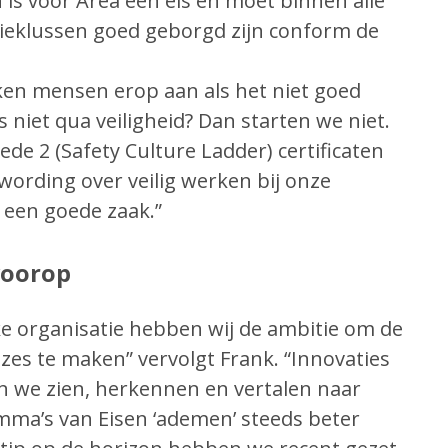
n is voor Area een eis en moet binnen alle
tieklussen goed geborgd zijn conform de
eken mensen erop aan als het niet goed
ts niet qua veiligheid? Dan starten we niet.
de 2 (Safety Culture Ladder) certificaten
ording over veilig werken bij onze
 een goede zaak.”
voorop
ke organisatie hebben wij de ambitie om de
zes te maken” vervolgt Frank. “Innovaties
n we zien, herkennen en vertalen naar
mma’s van Eisen ‘ademen’ steeds beter