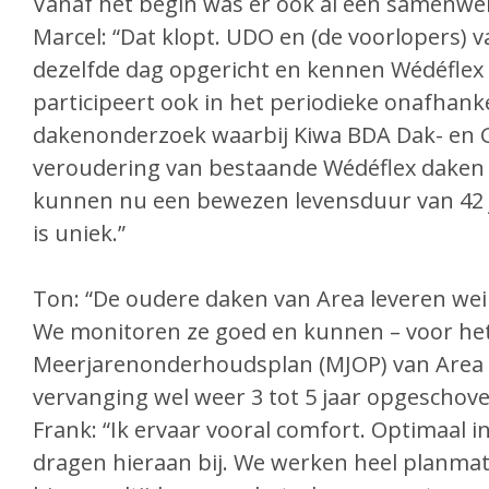
Vanaf het begin was er ook al een samenwe
Marcel: “Dat klopt. UDO en (de voorlopers) v
dezelfde dag opgericht en kennen Wédéflex 
participeert ook in het periodieke onafhanke
dakenonderzoek waarbij Kiwa BDA Dak- en 
veroudering van bestaande Wédéflex daken
kunnen nu een bewezen levensduur van 42 
is uniek.”
Ton: “De oudere daken van Area leveren we
We monitoren ze goed en kunnen – voor he
Meerjarenonderhoudsplan (MJOP) van Area 
vervanging wel weer 3 tot 5 jaar opgescho
Frank: “Ik ervaar vooral comfort. Optimaal 
dragen hieraan bij. We werken heel planmat