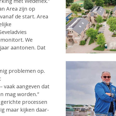
rking met Wédéflex.”
an Area zijn op
vanaf de start. Area
lijke
Geveladvies
 monitort. We
jaar aantonen. Dat
inig problemen op.
t
– vaak aangeven dat
ven mag worden.”
ingerichte processen
ig maar kijken daar-