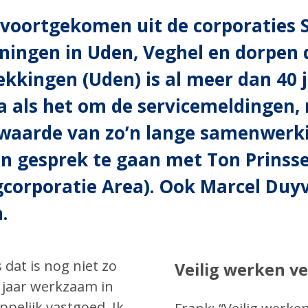
- voortgekomen uit de corporatie
oningen in Uden, Veghel en dorpe
kkingen (Uden) is al meer dan 40 j
 als het om de servicemeldingen,
waarde van zo’n lange samenwerki
 in gesprek te gaan met Ton Prin
gcorporatie Area). Ook Marcel Duy
.
dat is nog niet zo
Veilig werken ve
25 jaar werkzaam in
elijk vastgoed. Ik