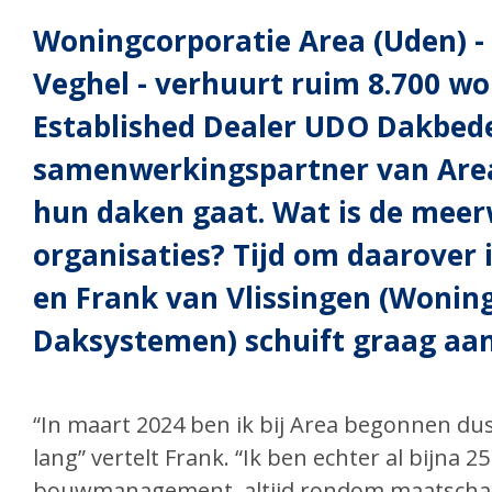
Woningcorporatie Area (Uden) 
Veghel - verhuurt ruim 8.700 w
Established Dealer UDO Dakbede
samenwerkingspartner van Area
hun daken gaat. Wat is de meer
organisaties? Tijd om daarover
en Frank van Vlissingen (Wonin
Daksystemen) schuift graag aan
“In maart 2024 ben ik bij Area begonnen dus 
lang” vertelt Frank. “Ik ben echter al bijna 
bouwmanagement, altijd rondom maatschapp