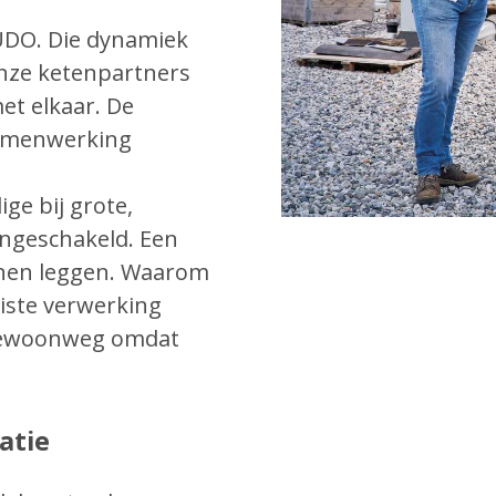
UDO. Die dynamiek
 onze ketenpartners
et elkaar. De
 samenwerking
ge bij grote,
ingeschakeld. Een
nnen leggen. Waarom
uiste verwerking
? Gewoonweg omdat
atie