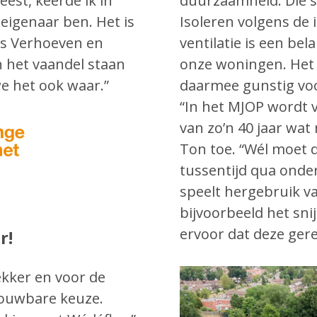
est, keerde ik in
duurzaamheid. Die s
eigenaar ben. Het is
Isoleren volgens de
ns Verhoeven en
ventilatie is een be
 het vaandel staan
onze woningen. Het 
e het ook waar.”
daarmee gunstig voo
“In het MJOP wordt 
van zo’n 40 jaar wat 
Ton toe. “Wél moet 
tussentijd qua ond
speelt hergebruik v
bijvoorbeeld het sni
ervoor dat deze ger
r!
ekker en voor de
rouwbare keuze.