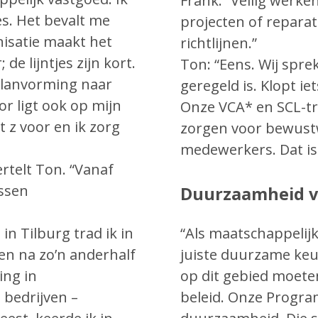
Frank: “Veilig werke
es. Het bevalt me
projecten of repara
nisatie maakt het
richtlijnen.”
de lijntjes zijn kort.
Ton: “Eens. Wij spr
planvorming naar
geregeld is. Klopt ie
or ligt ook op mijn
Onze VCA* en SCL-tre
t z voor en ik zorg
zorgen voor bewustw
medewerkers. Dat is
ertelt Ton. “Vanaf
nssen
Duurzaamheid 
n Tilburg trad ik in
“Als maatschappelij
en na zo’n anderhalf
juiste duurzame keu
ing in
op dit gebied moete
 bedrijven –
beleid. Onze Progra