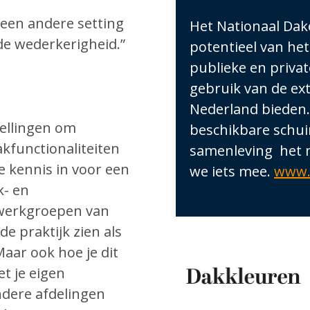
in een andere setting
Het Nationaal Dake
de wederkerigheid.”
potentieel van het
publieke en priva
gebruik van de ext
Nederland bieden.
ellingen om
beschikbare schuin
kfunctionaliteiten
samenleving het 
e kennis in voor een
we iets mee.
www.
k- en
 werkgroepen van
e praktijk zien als
aar ook hoe je dit
t je eigen
ndere afdelingen