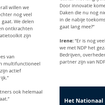
Door innovatie kome
all willen we
Daken die nu nog ni
chter nog veel
in de nabije toekom
 gaat. We delen
gaat lang mee?”
en ontkrachten
ietoolkit zijn
Irene:
“Er is nog vee
we met NDP het geza
Bedrijven, overheden
ees van
partner zijn van NDP
n multifunctioneel
ijn actief
ijk.”
rtners ook helemaal
aat.”
Het Nationaal