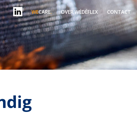
WE
CARE
.
OVER WÉDÉFLEX
CONTACT
ndig