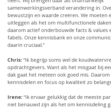
heeft. Wij brengen daar als onafhankelijk
samenwerkingsverband verandering in. Over
bewustzijn en waarde creëren. We moeten e
uitleggen als het om multifunctionele daken
daarom actief onderbouwde facts & values 
fabels. Onze kennisbank en onze communicat
daarin cruciaal.”
Chris:
“Ik begrijp soms wel de koudwatervr
opdrachtgevers. Want als het misgaat bij ee
dak gaat het meteen ook goed mis. Daarom z
kennisdelen en focus op kwaliteit
zo belangr
Irene:
“Ik ervaar gelukkig dat de meeste pa
niet benauwd zijn als het om kennisdeling g