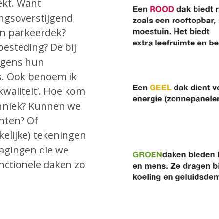
ekt. Want
ingsoverstijgend
en parkeerdek?
esteding? De bij
lgens hun
s. Ook benoem ik
waliteit’. Hoe kom
chniek? Kunnen we
chten? Of
kelijke) tekeningen
dagingen die we
nctionele daken zo