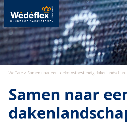
Skip
to
content
WeCare
>
Samen naar een toekomstbestendig dakenlandschap
Samen naar ee
dakenlandscha