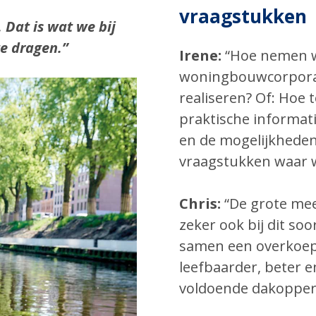
vraagstukken
.
Dat is wat we
bij
te dragen.”
Irene:
“Hoe nemen w
woningbouwcorporat
realiseren? Of: Hoe
praktische informat
en de mogelijkheden
vraagstukken waar w
Chris:
“De grote mee
zeker ook bij dit so
samen een overkoepe
leefbaarder, beter 
voldoende dakopperv