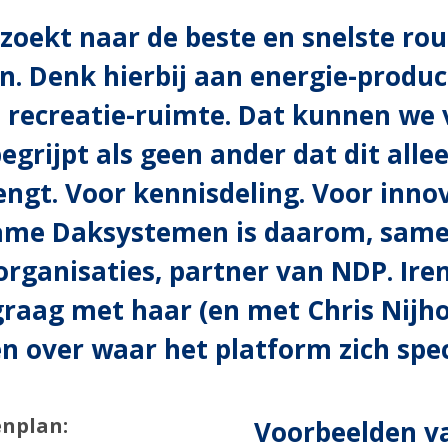
oekt naar de beste en snelste rou
n. Denk hierbij aan energie-produ
en recreatie-ruimte. Dat kunnen w
grijpt als geen ander dat dit alleen
rengt. Voor kennisdeling. Voor inno
zame Daksystemen is daarom, same
rganisaties, partner van NDP. Iren
ag met haar (en met Chris Nijhol
 over waar het platform zich speci
nplan:
Voorbeelden va