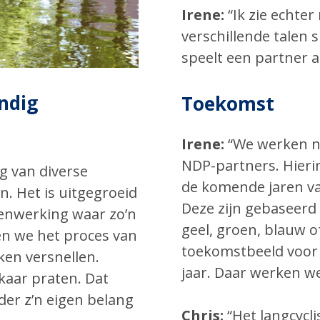
Irene:
“Ik zie echte
verschillende talen 
speelt een partner al
ndig
Toekomst
Irene:
“We werken n
NDP-partners. Hier
g van diverse
de komende jaren vas
. Het is uitgegroeid
Deze zijn gebaseerd
menwerking waar zo’n
geel, groen, blauw 
en we het proces van
toekomstbeeld voor
ken versnellen.
jaar. Daar werken w
kaar praten. Dat
der z’n eigen belang
Chris:
“Het langcycli