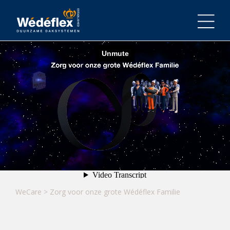
Skip
to
content
WeCare
>
Zorg voor onze grote Wédéflex Familie