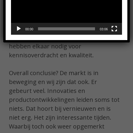
medewerkers over een berg ervaring.
Het feit dat ze soms ánders werken
moeten we gewoon accepteren. We
moeten kiezen voor verbinding. Er
00:00
03:06
leiden meer wegen naar Rome. We
hebben elkaar nodig voor
kennisoverdracht en kwaliteit.
Overall conclusie? De markt is in
beweging en wij zijn dat ook. Er
gebeurt veel. Innovaties en
productontwikkelingen leiden soms tot
niets. Dat hoort bij vernieuwen en is
niet erg. Het zijn interessante tijden.
Waarbij toch ook weer opgemerkt