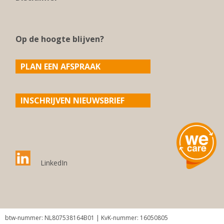
Op de hoogte blijven?
PLAN EEN AFSPRAAK
INSCHRIJVEN NIEUWSBRIEF
LinkedIn
btw-nummer: NL807538164B01 | KvK-nummer: 16050805