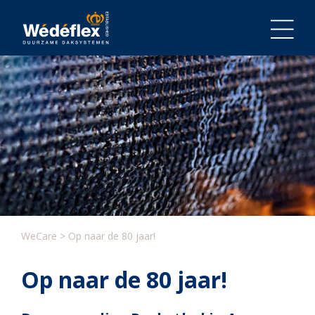
Skip
to
content
WeCare
>
Op naar de 80 jaar!
Op naar de 80 jaar!