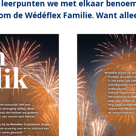
ke leerpunten we met elkaar benoeme
dom de Wédéflex Familie. Want all