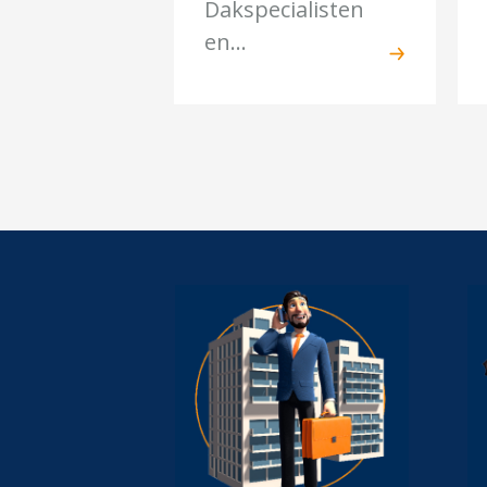
Dakspecialisten
en...