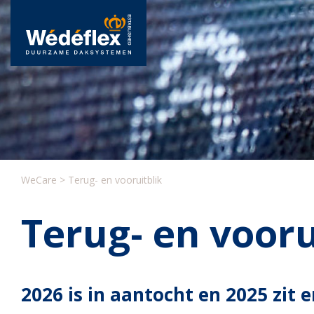
Skip
to
content
WeCare
>
Terug- en vooruitblik
Terug- en vooru
2026 is in aantocht en 2025 zit