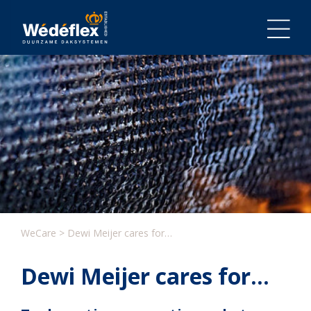
Skip
to
content
WeCare
>
Dewi Meijer cares for…
Dewi Meijer cares for…